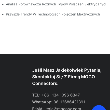
trzeb
Analiza Porównawcza Różnych Typów Połączeń Elektrycznych
ych
Przyszłe Trendy W Technologiach Połączeń Elektrycznych
Jeśli Masz Jakiekolwiek Pytania,
Skontaktuj Się Z Firmą MOCO
Connectors.
TEL: +86 -134 1096 6347
WhatsApp: 86-13686431391
E-MAIL:
eric@mocosz.com