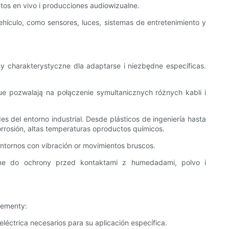
ntos en vivo i producciones audiowizualne.
vehículo, como sensores, luces, sistemas de entretenimiento y
hy charakterystyczne dla adaptarse i niezbędne específicas.
ue pozwalają na połączenie symultanicznych różnych kabli i
es del entorno industrial. Desde plásticos de ingeniería hasta
orrosión, altas temperaturas oproductos químicos.
ntornos con vibración or movimientos bruscos.
ane do ochrony przed kontaktami z humedadami, polvo i
lementy:
eléctrica necesarios para su aplicación específica.