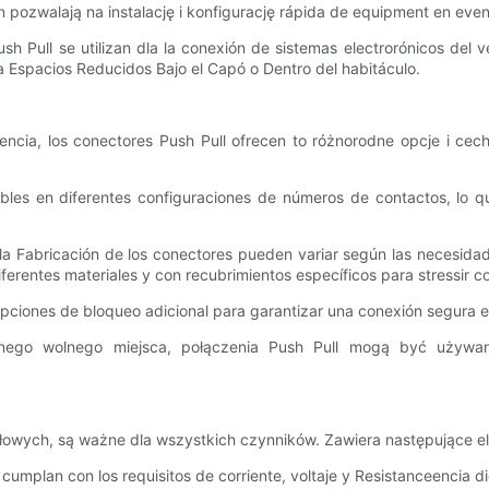
n pozwalają na instalację i konfigurację rápida de equipment en eve
ush Pull se utilizan dla la conexión de sistemas electrorónicos del 
a Espacios Reducidos Bajo el Capó o Dentro del habitáculo.
encia, los conectores Push Pull ofrecen to różnorodne opcje i cec
bles en diferentes configuraciones de números de contactos, lo q
 la Fabricación de los conectores pueden variar según las necesidad
ferentes materiales y con recubrimientos específicos para stressir c
pciones de bloqueo adicional para garantizar una conexión segura e
lnego wolnego miejsca, połączenia Push Pull mogą być używ
owych, są ważne dla wszystkich czynników. Zawiera następujące e
cumplan con los requisitos de corriente, voltaje y Resistanceencia di