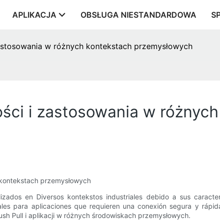
APLIKACJA
OBSŁUGA NIESTANDARDOWA
S
 zastosowania w różnych kontekstach przemysłowych
ości i zastosowania w różnyc
h kontekstach przemysłowych
izados en Diversos kontekstos industriales debido a sus caracter
es para aplicaciones que requieren una conexión segura y rápida 
sh Pull i aplikacji w różnych środowiskach przemysłowych.