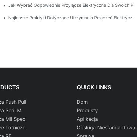
Jak Wybrać Odpowiednie Przyłącze Elektryczne Dla Swoich Po
h
Najlepsze Praktyki Dotyczące Utrzymania Połączeń Elektryczn
ODUCTS
QUICK LINKS
za Push Pull
Dom
za Serii M
Produkty
za Mil Spec
Aplikacja
ze Lotnicze
Obsługa Niestandardowa
za RF
Sprawa