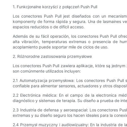
1. Funkcjonalne korzyści z połączeń Push Pull
Los conectores Push Pull jest diseñados con un mecanism
komponenty de forma rápida y segura. Una de lasmaines venta
espacios reducidos o de difícil acceso.
Además de su fácil operación, los conectores Push Pull ofre
alta vibración, temperaturas extremas o presencia de h
acoplamiento puede soportar mile de ciclos de uso.
2. Różnorodne zastosowania przemysłowe
Los conectores Push Pull zawiera aplikacje, które są jedny
son comúnmente utilizados incluyen:
2.1 Automatyzacja przemysłowa: Los conectores Push Pull s
confiable para alimentar sensores, actuadores y otros disposi
2.2 Electrónica médica: En el campo de la electronica méd
diagnóstico y sistemas de terapia. Su diseño a prueba de int
2.3 Industria de defensa y aeroespacial: Los conectores Pus
extremas y su diseño seguro los hacen ideales para la conexió
2.4 Przemysł muzyczny i audiowizualny: En la industria de l