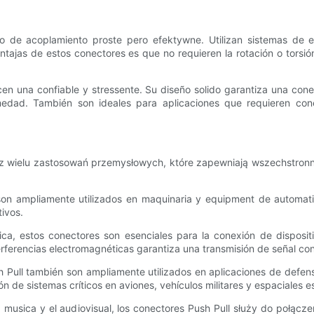
o de acoplamiento proste pero efektywne. Utilizan sistemas de e
jas de estos conectores es que no requieren la rotación o torsión
cen una confiable y stressente. Su diseño solido garantiza una cone
umedad. También son ideales para aplicaciones que requieren co
m z wielu zastosowań przemysłowych, które zapewniają wszechstronn
on ampliamente utilizados en maquinaria y equipment de automatiz
tivos.
ica, estos conectores son esenciales para la conexión de disposi
erferencias electromagnéticas garantiza una transmisión de señal con
h Pull también son ampliamente utilizados en aplicaciones de defe
n de sistemas críticos en aviones, vehículos militares y espaciales e
a musica y el audiovisual, los conectores Push Pull służy do połąc