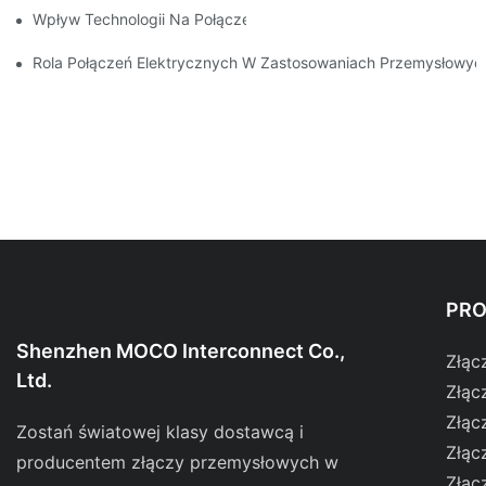
Wpływ Technologii Na Połączenia Elektryczne W Elektronice
Rola Połączeń Elektrycznych W Zastosowaniach Przemysłowyc
PR
Shenzhen MOCO Interconnect Co.,
Złąc
Ltd.
Złąc
Złąc
Zostań światowej klasy dostawcą i
Złąc
producentem złączy przemysłowych w
Złąc