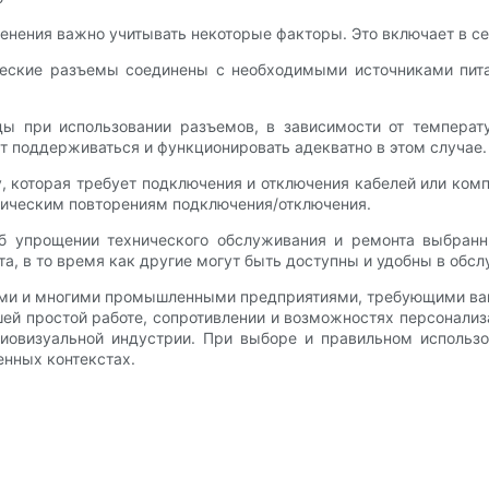
енения важно учитывать некоторые факторы. Это включает в се
рические разъемы соединены с необходимыми источниками пит
ы при использовании разъемов, в зависимости от температ
т поддерживаться и функционировать адекватно в этом случае.
, которая требует подключения и отключения кабелей или ко
лическим повторениям подключения/отключения.
об упрощении технического обслуживания и ремонта выбранн
та, в то время как другие могут быть доступны и удобны в обс
ами и многими промышленными предприятиями, требующими ваш
шей простой работе, сопротивлении и возможностях персонализ
иовизуальной индустрии. При выборе и правильном использ
нных контекстах.