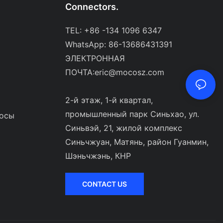
Connectors.
TEL: +86 -134 1096 6347
WhatsApp: 86-13686431391
ЭЛЕКТРОННАЯ
ПОЧТА:
eric@mocosz.com
2-й этаж, 1-й квартал,
промышленный парк Синьхао, ул.
росы
Синьвэй, 21, жилой комплекс
Синьчжуан, Матянь, район Гуанмин,
Шэньчжэнь, КНР
CONTACT US