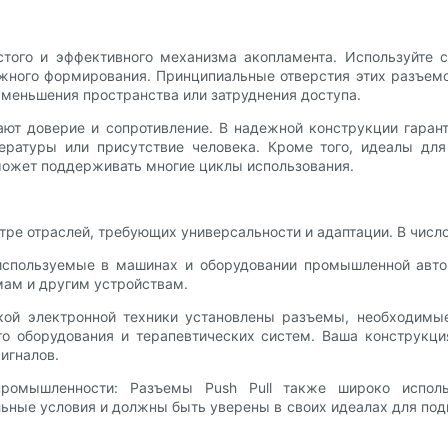
стого и эффективного механизма акопламента. Используйте
ежного формирования. Принципиальные отверстия этих разъемо
меньшения пространства или затруднения доступа.
вают доверие и сопротивление. В надежной конструкции гара
ературы или присутствие человека. Кроме того, идеалы для
 может поддерживать многие циклы использования.
ре отраслей, требующих универсальности и адаптации. В число 
 используемые в машинах и оборудовании промышленной авто
ам и другим устройствам.
кой электронной техники установлены разъемы, необходимые
го оборудования и терапевтических систем. Ваша конструкци
игналов.
ромышленности: Разъемы Push Pull также широко испол
ные условия и должны быть уверены в своих идеалах для под