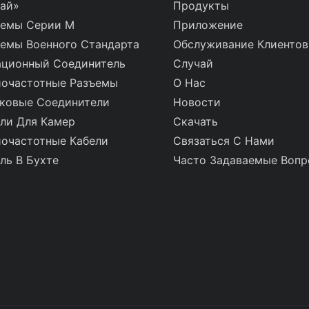
ай»
Продукты
ъемы Серии M
Приложение
емы Военного Стандарта
Обслуживание Клиентов
ационный Соединитель
Случай
иочастотные Разъемы
О Нас
ковые Соединители
Новости
ли Для Камер
Скачать
очастотные Кабели
Связаться С Нами
ль В Бухте
Часто Задаваемые Воп