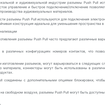
ыкальной и аудиовизуальной индустрии разъемы Push Pull ис
стое управление и быстрое подключение/отключение позволяе
 производства аудиовизуальных материалов.
ти разъемы Push Pull используются для подключения электрон
тойчивая конструкция идеальна для уменьшения пространства в
онализации
отивления разъемы Push Pull часто предлагают различные вар
 в различных конфигурациях номеров контактов, что позв
 изготовлении разъемов, могут варьироваться в следующих с
го материала, коннекторы могут быть использованы в различ
одуктах.
ll соединены с дополнительными опциями блокировки, чтоб
на свободном воздухе, разъемы Push Pull могут быть доступн
ю