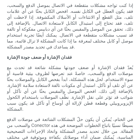
إذا كنت تواجه مشكلات متقطعة في الاتصال بموصل الدفع والسحب،
فقد يكون العطل في الكابل نفسه. افحص الكابل بحثًا عن أي علامات
تلف، مثل القطع أو الانثناءات أو الأسلاك المكشوفة. إذا لاحظت أي
تلف، فقد تحتاج إلى استبدال الكابل لاستعادة الاتصال. بالإضافة إلى
ذلك، تحقق من الموصل والمقبس بحثًا عن أي دبابيس مفكوكة أو تالفة
قد تسبب مشكلات متقطعة في الاتصال. يمكنك أيضًا تجربة استخدام
موصل أو كابل مختلف لمعرفة ما إذا كانت المشكلة لا تزال قائمة، مما
قد يساعدك في تحديد مصدر المشكلة.
فقدان الإشارة أو ضعف جودة الإشارة
يُعدّ فقدان الإشارة أو ضعف جودتها مشكلة شائعة قد تحدث مع
موصلات الدفع والسحب، خاصةً عند تعرضها لظروف بيئية قاسية أو
سوء الاستخدام. لحل هذه المشكلة، ابدأ بفحص الكابل والموصلات بحثًا
عن أي تلف أو تآكل. استبدل أي مكونات تالفة لاستعادة سلامة الإشارة.
بالإضافة إلى ذلك، افحص الموصل والمقبس بحثًا عن أي تآكل أو
شوائب قد تؤثر على نقل الإشارة. نظّف الموصلات باستخدام الكحول
الإيزوبروبيلي وقطعة قطن لإزالة أي أوساخ أو تآكل قد يكون سبب
المشكلة.
في الختام، يُمكن أن يكون حلّ المشكلات الشائعة في موصلات الدفع
والسحب من Conector بسيطًا نسبيًا باتباع الخطوات الموضحة في هذه
المقالة. من خلال تحديد مصدر المشكلة واتخاذ الإجراءات التصحيحية
المناسبة، يُمكنك ضمان أداء موصلاتك بكفاءة وموثوقية في مختلف