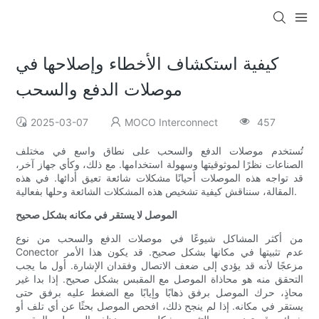
كيفية استكشاف الأخطاء وإصلاحها في
موصلات الدفع والسحب
2025-03-07
MOCO Interconnect
457
تُستخدم موصلات الدفع والسحب على نطاق واسع في مختلف
الصناعات نظرًا لموثوقيتها وسهولة استخدامها. مع ذلك، وكأي جهاز آخر،
قد تواجه هذه الموصلات أحيانًا مشكلات شائعة تعيق أدائها. في هذه
المقالة، سنناقش كيفية تشخيص هذه المشكلات الشائعة وحلها بفعالية.
الموصل لا يستقر في مكانه بشكل صحيح
من أكثر المشاكل شيوعًا في موصلات الدفع والسحب من نوع
Conector عدم تثبيتها في مكانها بشكل صحيح. قد يكون هذا الأمر
مزعجًا لأنه قد يؤدي إلى ضعف الاتصال وفقدان الإشارة. أول ما يجب
التحقق منه هو محاذاة الموصل مع المقبس بشكل صحيح. إذا بدا غير
محاذٍ، حرك الموصل برفق ذهابًا وإيابًا مع الضغط عليه برفق حتى
يستقر في مكانه. إذا لم ينجح ذلك، افحص الموصل بحثًا عن أي تلف أو