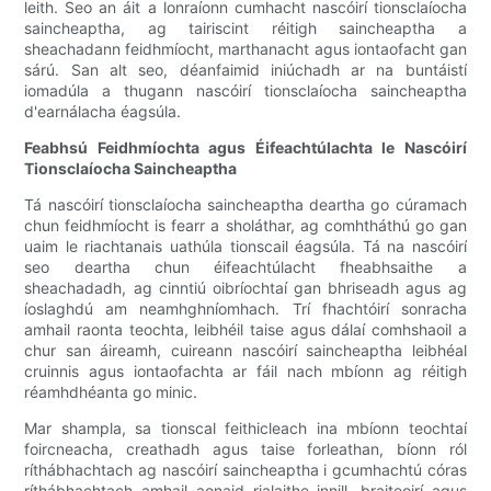
leith. Seo an áit a lonraíonn cumhacht nascóirí tionsclaíocha
saincheaptha, ag tairiscint réitigh saincheaptha a
sheachadann feidhmíocht, marthanacht agus iontaofacht gan
sárú. San alt seo, déanfaimid iniúchadh ar na buntáistí
iomadúla a thugann nascóirí tionsclaíocha saincheaptha
d'earnálacha éagsúla.
Feabhsú Feidhmíochta agus Éifeachtúlachta le Nascóirí
Tionsclaíocha Saincheaptha
Tá nascóirí tionsclaíocha saincheaptha deartha go cúramach
chun feidhmíocht is fearr a sholáthar, ag comhtháthú go gan
uaim le riachtanais uathúla tionscail éagsúla. Tá na nascóirí
seo deartha chun éifeachtúlacht fheabhsaithe a
sheachadadh, ag cinntiú oibríochtaí gan bhriseadh agus ag
íoslaghdú am neamhghníomhach. Trí fhachtóirí sonracha
amhail raonta teochta, leibhéil taise agus dálaí comhshaoil ​​​​a
chur san áireamh, cuireann nascóirí saincheaptha leibhéal
cruinnis agus iontaofachta ar fáil nach mbíonn ag réitigh
réamhdhéanta go minic.
Mar shampla, sa tionscal feithicleach ina mbíonn teochtaí
foircneacha, creathadh agus taise forleathan, bíonn ról
ríthábhachtach ag nascóirí saincheaptha i gcumhachtú córas
ríthábhachtach amhail aonaid rialaithe innill, braiteoirí agus