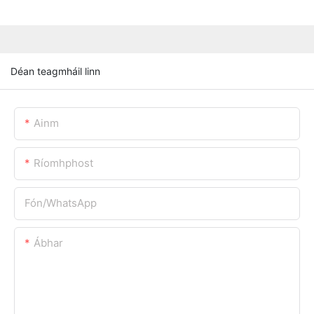
Déan teagmháil linn
Ainm
Ríomhphost
Fón/whatsApp
Ábhar