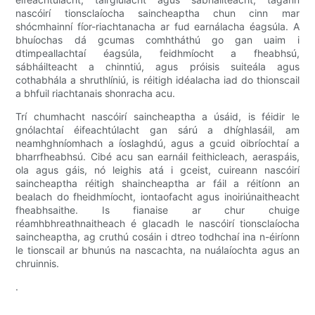
nascóirí tionsclaíocha saincheaptha chun cinn mar
shócmhainní fíor-riachtanacha ar fud earnálacha éagsúla. A
bhuíochas dá gcumas comhtháthú go gan uaim i
dtimpeallachtaí éagsúla, feidhmíocht a fheabhsú,
sábháilteacht a chinntiú, agus próisis suiteála agus
cothabhála a shruthlíniú, is réitigh idéalacha iad do thionscail
a bhfuil riachtanais shonracha acu.
Trí chumhacht nascóirí saincheaptha a úsáid, is féidir le
gnólachtaí éifeachtúlacht gan sárú a dhíghlasáil, am
neamhghníomhach a íoslaghdú, agus a gcuid oibríochtaí a
bharrfheabhsú. Cibé acu san earnáil feithicleach, aeraspáis,
ola agus gáis, nó leighis atá i gceist, cuireann nascóirí
saincheaptha réitigh shaincheaptha ar fáil a réitíonn an
bealach do fheidhmíocht, iontaofacht agus inoiriúnaitheacht
fheabhsaithe. Is fianaise ar chur chuige
réamhbhreathnaitheach é glacadh le nascóirí tionsclaíocha
saincheaptha, ag cruthú cosáin i dtreo todhchaí ina n-éiríonn
le tionscail ar bhunús na nascachta, na nuálaíochta agus an
chruinnis.
.