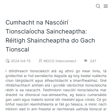
Cumhacht na Nascóirí
Tionsclaíocha Saincheaptha:
Réitigh Shaincheaptha do Gach
Tionscal
2024-04-15
MOCO Interconnect
247
I dtírdhreach tionsclaíoch atá ag athrú go mear inniu, tá
gnólachtaí ar fud earnálacha éagsúla ag lorg bealaí nuálacha
chun táirgiúlacht agus éifeachtúlacht a bharrfheabhsú. Gné
ríthábhachtach amháin atá i gcroílár oibríochtaí tionsclaíocha
réidh is ea nascacht. Feidhmíonn nascóirí tionsclaíocha mar
shaolré na dtionscal nua-aimseartha, ag éascú cumarsáide
gan uaim agus malartú sonraí idir meaisíní agus córais. Cé go
bhfuil nascóirí réamhdhéanta ar fáil go héasca, is minic nach
mbíonn siad in ann freastal ar riachtanais uathúla tionscal ar