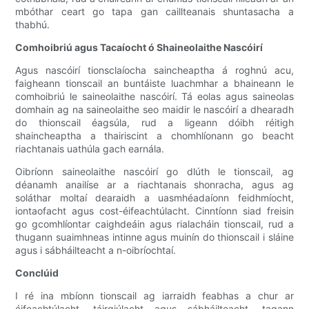
mbóthar ceart go tapa gan caillteanais shuntasacha a
thabhú.
Comhoibriú agus Tacaíocht ó Shaineolaithe Nascóirí
Agus nascóirí tionsclaíocha saincheaptha á roghnú acu,
faigheann tionscail an buntáiste luachmhar a bhaineann le
comhoibriú le saineolaithe nascóirí. Tá eolas agus saineolas
domhain ag na saineolaithe seo maidir le nascóirí a dhearadh
do thionscail éagsúla, rud a ligeann dóibh réitigh
shaincheaptha a thairiscint a chomhlíonann go beacht
riachtanais uathúla gach earnála.
Oibríonn saineolaithe nascóirí go dlúth le tionscail, ag
déanamh anailíse ar a riachtanais shonracha, agus ag
soláthar moltaí dearaidh a uasmhéadaíonn feidhmíocht,
iontaofacht agus cost-éifeachtúlacht. Cinntíonn siad freisin
go gcomhlíontar caighdeáin agus rialacháin tionscail, rud a
thugann suaimhneas intinne agus muinín do thionscail i sláine
agus i sábháilteacht a n-oibríochtaí.
Conclúid
I ré ina mbíonn tionscail ag iarraidh feabhas a chur ar
éifeachtúlacht, táirgiúlacht agus sábháilteacht, tagann