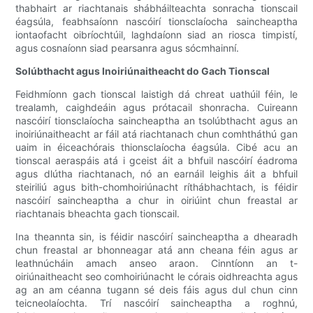
thabhairt ar riachtanais shábháilteachta sonracha tionscail
éagsúla, feabhsaíonn nascóirí tionsclaíocha saincheaptha
iontaofacht oibríochtúil, laghdaíonn siad an riosca timpistí,
agus cosnaíonn siad pearsanra agus sócmhainní.
Solúbthacht agus Inoiriúnaitheacht do Gach Tionscal
Feidhmíonn gach tionscal laistigh dá chreat uathúil féin, le
trealamh, caighdeáin agus prótacail shonracha. Cuireann
nascóirí tionsclaíocha saincheaptha an tsolúbthacht agus an
inoiriúnaitheacht ar fáil atá riachtanach chun comhtháthú gan
uaim in éiceachórais thionsclaíocha éagsúla. Cibé acu an
tionscal aeraspáis atá i gceist áit a bhfuil nascóirí éadroma
agus dlútha riachtanach, nó an earnáil leighis áit a bhfuil
steiriliú agus bith-chomhoiriúnacht ríthábhachtach, is féidir
nascóirí saincheaptha a chur in oiriúint chun freastal ar
riachtanais bheachta gach tionscail.
Ina theannta sin, is féidir nascóirí saincheaptha a dhearadh
chun freastal ar bhonneagar atá ann cheana féin agus ar
leathnúcháin amach anseo araon. Cinntíonn an t-
oiriúnaitheacht seo comhoiriúnacht le córais oidhreachta agus
ag an am céanna tugann sé deis fáis agus dul chun cinn
teicneolaíochta. Trí nascóirí saincheaptha a roghnú,