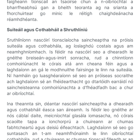
faigheann tionscail an tsaoirse chun a n-oibríochtaí a
bharrfheabhsú gan a bheith teoranta ag na srianta a
fhorchuirtear go minic le réitigh chaighdeánacha
réamhdhéanta.
Suiteáil agus Cothabháil a Shruthlíniú
Sruthlíníonn nascóirí tionsclaíocha saincheaptha na próisis
suiteála agus cothabhála, ag íoslaghdú costais agus am
neamhghníomhach. Is féidir na nascóirí seo a dhearadh le
gnéithe breiseán-agus-imirt sonracha, rud a chinntíonn
comhoiriúnacht le córais atá ann cheana féin agus a
laghdaíonn an gá le modhnuithe fairsinge le linn na suiteála.
Ní hamháin go luasghéaraíonn sé seo an próiseas socraithe
ach laghdaíonn sé an fhéidearthacht go dtarlóidh earráidí nó
saincheisteanna comhoiriúnachta a d'fhéadfadh bac a chur
ar oibríochtaí.
Ina theannta sin, déantar nascóirí saincheaptha a dhearadh
agus cothabháil éasca san áireamh. Is féidir leo gnéithe ar
nós cáblaí daite, meicníochtaí glasála iomasacha, nó córais
scaoilte tapa a ionchorprú a chuireann ar chumas
fabhtcheartú agus deisiú éifeachtach. Laghdaíonn sé seo go
suntasach an t-am neamhfhónaimh le linn oibríochtaí
cothabhála, rud a chuireann ar chumas tionscail filleadh ar an