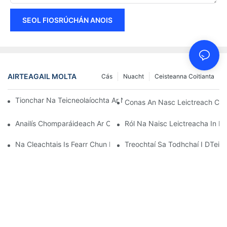
SEOL FIOSRÚCHÁN ANOIS
AIRTEAGAIL MOLTA
Cás
Nuacht
Ceisteanna Coitianta
Tionchar Na Teicneolaíochta Ar Naisc Leictreacha San Leictreo
Conas An Nasc Leictreach Cea
Anailís Chomparáideach Ar Chineálacha Éagsúla Naisc Leictrea
Ról Na Naisc Leictreacha In Fe
Na Cleachtais Is Fearr Chun Naisc Leictreacha A Chothabháil
Treochtaí Sa Todhchaí I DTeicn