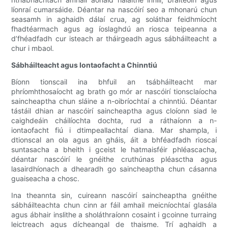
líonraí cumarsáide. Déantar na nascóirí seo a mhonarú chun
seasamh in aghaidh dálaí crua, ag soláthar feidhmíocht
fhadtéarmach agus ag íoslaghdú an riosca teipeanna a
d’fhéadfadh cur isteach ar tháirgeadh agus sábháilteacht a
chur i mbaol.
Sábháilteacht agus Iontaofacht a Chinntiú
Bíonn tionscail ina bhfuil an tsábháilteacht mar
phríomhthosaíocht ag brath go mór ar nascóirí tionsclaíocha
saincheaptha chun sláine a n-oibríochtaí a chinntiú. Déantar
tástáil dhian ar nascóirí saincheaptha agus cloíonn siad le
caighdeáin cháilíochta dochta, rud a ráthaíonn a n-
iontaofacht fiú i dtimpeallachtaí diana. Mar shampla, i
dtionscal an ola agus an gháis, áit a bhféadfadh rioscaí
suntasacha a bheith i gceist le hatmaisféir phléascacha,
déantar nascóirí le gnéithe cruthúnas pléasctha agus
lasairdhíonach a dhearadh go saincheaptha chun cásanna
guaiseacha a chosc.
Ina theannta sin, cuireann nascóirí saincheaptha gnéithe
sábháilteachta chun cinn ar fáil amhail meicníochtaí glasála
agus ábhair inslithe a sholáthraíonn cosaint i gcoinne turraing
leictreach agus dícheangal de thaisme. Trí aghaidh a