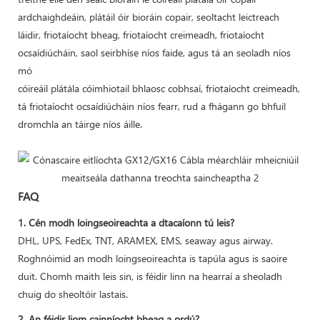
ardchaighdeáin, plátáil óir bioráin copair, seoltacht leictreach
láidir, friotaíocht bheag, friotaíocht creimeadh, friotaíocht
ocsaídiúcháin, saol seirbhíse níos faide, agus tá an seoladh níos
mó
cóireáil plátála cóimhiotail bhlaosc cobhsaí, friotaíocht creimeadh,
tá friotaíocht ocsaídiúcháin níos fearr, rud a fhágann go bhfuil
dromchla an táirge níos áille.
FAQ
1. Cén modh loingseoireachta a dtacaíonn tú leis?
DHL, UPS, FedEx, TNT, ARAMEX, EMS, seaway agus airway.
Roghnóimid an modh loingseoireachta is tapúla agus is saoire
duit. Chomh maith leis sin, is féidir linn na hearraí a sheoladh
chuig do sheoltóir lastais.
2. An féidir liom cainníocht bheag a ordú?