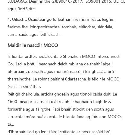
3.ÚDARÁS: Deimhnithe GJB9001C-2017, ISO9001:2015, UL, CE
agus RoHS rite
4. Uilíocht: Úsáidtear go forleathan i réimsí míleata, leighis,
fuaime-físe, loingseoireachta, tomhais, eitlíochta, slándála,
cumarsáide agus feithicleach.
Maidir le nascóir MOCO
Is fiontar ardteicneolaíochta é Shenzhen MOCO Interconnect
Co., Ltd, a bhfuil beagnach deich mbliana de thaithí aige i
bhforbairt, dearadh agus monarú nascóirí féinghlasála brú-
tharraingthe. Le roinnt paitinní údarásacha, is féidir le MOCO
éicea- a sholáthar.
Réitigh chairdiúla, ardchaighdeáin agus tionóil cábla duit. Le
1600 méadar cearnach d'áitreabh le haghaidh taighde &
forbartha agus táirgthe. Faoi bhainistíocht den scoth agus
iarrachtaí móra nuálaíochta le blianta fada ag foireann MOCO,
tá...
d'fhorbair siad go leor táirgí coitianta ar nós nascóirí brú-