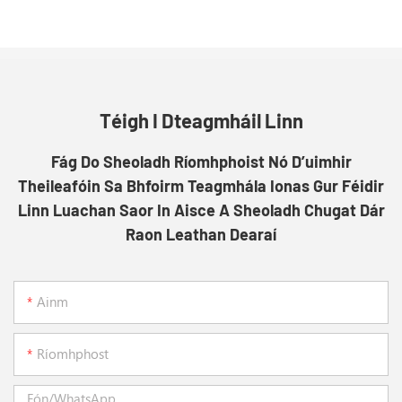
Téigh I Dteagmháil Linn
Fág Do Sheoladh Ríomhphoist Nó D’uimhir
Theileafóin Sa Bhfoirm Teagmhála Ionas Gur Féidir
Linn Luachan Saor In Aisce A Sheoladh Chugat Dár
Raon Leathan Dearaí
Ainm
Ríomhphost
Fón/whatsApp