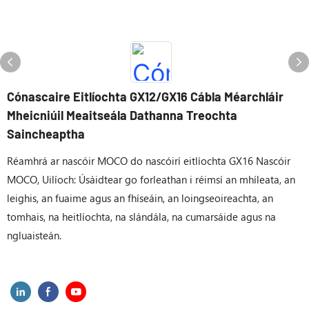
Cónascaire Eitlíochta GX12/GX16 Cábla Méarchláir
Mheicniúil Meaitseála Dathanna Treochta
Saincheaptha
Réamhrá ar nascóir MOCO do nascóirí eitlíochta GX16 Nascóir
MOCO, Uilíoch: Úsáidtear go forleathan i réimsí an mhíleata, an
leighis, an fuaime agus an fhíseáin, an loingseoireachta, an
tomhais, na heitlíochta, na slándála, na cumarsáide agus na
ngluaisteán.