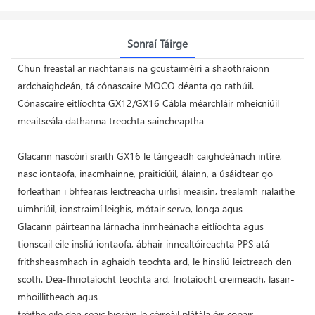
Sonraí Táirge
Chun freastal ar riachtanais na gcustaiméirí a shaothraíonn
ardchaighdeán, tá cónascaire MOCO déanta go rathúil.
Cónascaire eitlíochta GX12/GX16 Cábla méarchláir mheicniúil
meaitseála dathanna treochta saincheaptha
Glacann nascóirí sraith GX16 le táirgeadh caighdeánach intíre,
nasc iontaofa, inacmhainne, praiticiúil, álainn, a úsáidtear go
forleathan i bhfearais leictreacha uirlisí meaisín, trealamh rialaithe
uimhriúil, ionstraimí leighis, mótair servo, longa agus
Glacann páirteanna lárnacha inmheánacha eitlíochta agus
tionscail eile insliú iontaofa, ábhair innealtóireachta PPS atá
frithsheasmhach in aghaidh teochta ard, le hinsliú leictreach den
scoth. Dea-fhriotaíocht teochta ard, friotaíocht creimeadh, lasair-
mhoillitheach agus
tréithe eile den seaic bioráin le cóireáil plátála óir copair