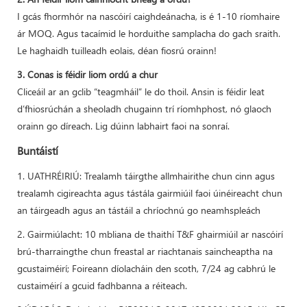
I gcás fhormhór na nascóirí caighdeánacha, is é 1-10 ríomhaire
ár MOQ. Agus tacaímid le horduithe samplacha do gach sraith.
Le haghaidh tuilleadh eolais, déan fiosrú orainn!
3. Conas is féidir liom ordú a chur
Cliceáil ar an gclib “teagmháil” le do thoil. Ansin is féidir leat
d’fhiosrúchán a sheoladh chugainn trí ríomhphost, nó glaoch
orainn go díreach. Lig dúinn labhairt faoi na sonraí.
Buntáistí
1. UATHRÉIRIÚ: Trealamh táirgthe allmhairithe chun cinn agus
trealamh cigireachta agus tástála gairmiúil faoi úinéireacht chun
an táirgeadh agus an tástáil a chríochnú go neamhspleách
2. Gairmiúlacht: 10 mbliana de thaithí T&F ghairmiúil ar nascóirí
brú-tharraingthe chun freastal ar riachtanais saincheaptha na
gcustaiméirí; Foireann díolacháin den scoth, 7/24 ag cabhrú le
custaiméirí a gcuid fadhbanna a réiteach.