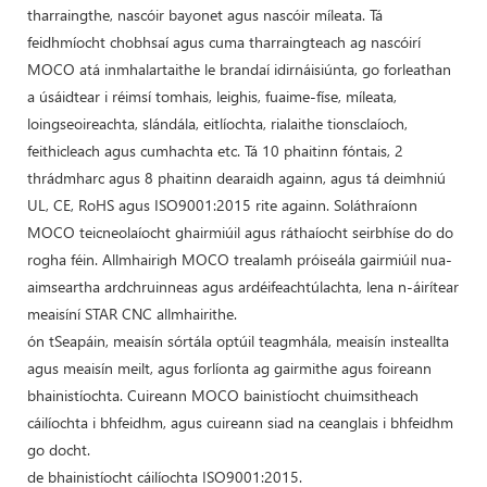
tharraingthe, nascóir bayonet agus nascóir míleata. Tá
feidhmíocht chobhsaí agus cuma tharraingteach ag nascóirí
MOCO atá inmhalartaithe le brandaí idirnáisiúnta, go forleathan
a úsáidtear i réimsí tomhais, leighis, fuaime-físe, míleata,
loingseoireachta, slándála, eitlíochta, rialaithe tionsclaíoch,
feithicleach agus cumhachta etc. Tá 10 phaitinn fóntais, 2
thrádmharc agus 8 phaitinn dearaidh againn, agus tá deimhniú
UL, CE, RoHS agus ISO9001:2015 rite againn. Soláthraíonn
MOCO teicneolaíocht ghairmiúil agus ráthaíocht seirbhíse do do
rogha féin. Allmhairigh MOCO trealamh próiseála gairmiúil nua-
aimseartha ardchruinneas agus ardéifeachtúlachta, lena n-áirítear
meaisíní STAR CNC allmhairithe.
ón tSeapáin, meaisín sórtála optúil teagmhála, meaisín insteallta
agus meaisín meilt, agus forlíonta ag gairmithe agus foireann
bhainistíochta. Cuireann MOCO bainistíocht chuimsitheach
cáilíochta i bhfeidhm, agus cuireann siad na ceanglais i bhfeidhm
go docht.
de bhainistíocht cáilíochta ISO9001:2015.