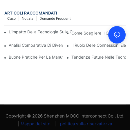
ARTICOLI RACCOMANDATI
Caso
Notizia
Domande Frequenti
L'impatto Della Tecnologia Sulle Connessioni Elettriche Nell'elett
Come Scegliere Il Collegamento
Analisi Comparativa Di Diversi Tipi Di Connessioni Elettriche
Il Ruolo Delle Connessioni Elett
Buone Pratiche Per La Manutenzione Dei Collegamenti Elettrici
Tendenze Future Nelle Tecnolog
Copyright © 2026 Shenzhen MOCO Interconnect Co., Ltd.
|
Mappa del sito
|
politica sulla riservatezza