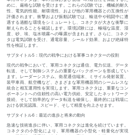
めに、厳格な試験を受けます。これらの試験では、機械的耐久
性、電気的性能、耐環境性、および他の軍用機器との互換性が
評価されます。衝撃および振動試験では、輸送中や戦闘中に遭
遇する過酷な環境をシミュレートし、コネクタが大きな衝撃に
耐えられることを確認します。環境試験には、極端な温度、湿
度、砂、埃、塩水噴霧への曝露が含まれます。さらに、コネク
タは電気試験を受け、通電容量、シールド効果、および絶縁特
性を検証します。
サブタイトル5：現代の戦争における軍事コネクターの役割
現代の戦争において、軍用コネクタは通信、電力伝送、データ
転送、そして制御システムの重要なバックボーンを形成してい
ます。レーダーシステム、衛星通信端末、ミサイル発射装置、
装甲車両、航空機など、さまざまな軍用機器間のシームレスな
統合と相互運用性を実現します。軍用コネクタは、重要なコン
ポーネントへの信頼性の高い電力供給、安定したネットワーク
接続、そして効率的なデータ転送を確保し、最終的には戦場に
おける状況認識、スピード、そして精度を向上させます。
サブタイトル6：最近の進歩と将来の動向
急速な技術進歩に伴い、軍用コネクタは進化を続けています。
コネクタの小型化により、軍用機器の小型化・軽量化が実現