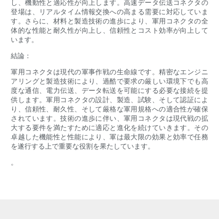
し、機動性と適応性が向上します。高速データ伝送コネクタの
登場は、リアルタイム情報交換への高まる需要に対応していま
す。さらに、材料と製造技術の進歩により、軍用コネクタの全
体的な性能と耐久性が向上し、信頼性とコスト効率が向上して
います。
結論：
軍用コネクタは現代の軍事作戦の生命線です。精密なエンジニ
アリングと製造技術により、過酷で要求の厳しい環境下でも高
度な通信、電力伝送、データ転送を可能にする必要な接続を提
供します。軍用コネクタの設計、製造、試験、そして認証によ
り、信頼性、耐久性、そして厳格な軍用規格への適合性が確保
されています。技術の進歩に伴い、軍用コネクタは現代戦の拡
大する要件を満たすために適応と進化を続けていきます。その
卓越した機能性と性能により、軍は最大限の効果と効率で任務
を遂行する上で重要な役割を果たしています。
。