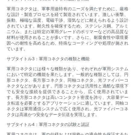
軍用コネクタは、軍事用途特有のニーズを満たすために、厳格
な設計・製造プロセスを経て製造されています。激しい衝撃、
振動、極端な温度、電磁干渉、湿気などに耐えられるよう設​​計
されています。耐久性を確保するため、ステンレス鋼、アルミ
ニウム、または特定の軍用グレードのポリマーなどの高品質な
材料が使用されることが多いです。さらに、耐腐食性や環境要
因への耐性を高めるため、特殊なコーティングや処理が施され
ています。
サブタイトル3：軍用コネクタの種類と機能
軍用コネクタには様々な種類があり、それぞれが軍用システム
において特定の機能を果たします。一般的な種類としては、円
形コネクタ、長方形コネクタ、同軸コネクタ、光ファイバーコ
ネクタなどがあります。円形コネクタは汎用性と過酷な環境下
でも安全な接続を提供できることから、広く使用されていま
す。長方形コネクタは高いコンタクト密度を誇り、大容量デー
タ転送を必要とするアプリケーションに適しています。同軸コ
ネクタは軍用通信システムで広く使用され、光ファイバーコネ
クタは高速かつ安全なデータ伝送を実現します。
サブタイトル4：軍用コネクタの試験と認証
軍用コネクタは、軍の仕様および規格への適合性を保証するた