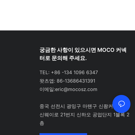
궁금한 사항이 있으시면 MOCO 커넥
터로 문의해 주세요.
TEL: +86 -134 1096 6347
왓츠앱: 86-13686431391
이메일:
eric@mocosz.com
중국 선전시 광밍구 마톈구 신좡커뮤니티
신웨이로 21번지 신하오 공업단지 1블록 2
층