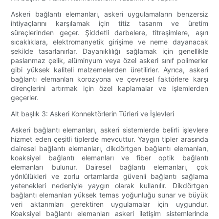
Askeri bağlantı elemanları, askeri uygulamaların benzersiz
ihtiyaçlarını karşılamak için titiz tasarım ve üretim
süreçlerinden geçer. Şiddetli darbelere, titreşimlere, aşırı
sıcaklıklara, elektromanyetik girişime ve neme dayanacak
şekilde tasarlanırlar. Dayanıklılığı sağlamak için genellikle
paslanmaz çelik, alüminyum veya özel askeri sınıf polimerler
gibi yüksek kaliteli malzemelerden üretilirler. Ayrıca, askeri
bağlantı elemanları korozyona ve çevresel faktörlere karşı
dirençlerini artırmak için özel kaplamalar ve işlemlerden
geçerler.
Alt başlık 3: Askeri Konnektörlerin Türleri ve İşlevleri
Askeri bağlantı elemanları, askeri sistemlerde belirli işlevlere
hizmet eden çeşitli tiplerde mevcuttur. Yaygın tipler arasında
dairesel bağlantı elemanları, dikdörtgen bağlantı elemanları,
koaksiyel bağlantı elemanları ve fiber optik bağlantı
elemanları bulunur. Dairesel bağlantı elemanları, çok
yönlülükleri ve zorlu ortamlarda güvenli bağlantı sağlama
yetenekleri nedeniyle yaygın olarak kullanılır. Dikdörtgen
bağlantı elemanları yüksek temas yoğunluğu sunar ve büyük
veri aktarımları gerektiren uygulamalar için uygundur.
Koaksiyel bağlantı elemanları askeri iletişim sistemlerinde