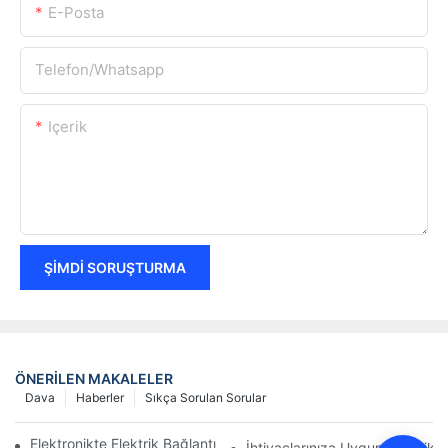
E-Posta
Telefon/whatsapp
Içerik
ŞIMDI SORUŞTURMA
ÖNERILEN MAKALELER
Dava
Haberler
Sıkça Sorulan Sorular
Elektronikte Elektrik Bağlantıları Üzerinde Teknolojinin Etkisi
İhtiyaçlarınıza Uygun Elektrik B