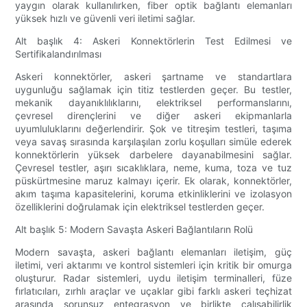
yaygın olarak kullanılırken, fiber optik bağlantı elemanları
yüksek hızlı ve güvenli veri iletimi sağlar.
Alt başlık 4: Askeri Konnektörlerin Test Edilmesi ve
Sertifikalandırılması
Askeri konnektörler, askeri şartname ve standartlara
uygunluğu sağlamak için titiz testlerden geçer. Bu testler,
mekanik dayanıklılıklarını, elektriksel performanslarını,
çevresel dirençlerini ve diğer askeri ekipmanlarla
uyumluluklarını değerlendirir. Şok ve titreşim testleri, taşıma
veya savaş sırasında karşılaşılan zorlu koşulları simüle ederek
konnektörlerin yüksek darbelere dayanabilmesini sağlar.
Çevresel testler, aşırı sıcaklıklara, neme, kuma, toza ve tuz
püskürtmesine maruz kalmayı içerir. Ek olarak, konnektörler,
akım taşıma kapasitelerini, koruma etkinliklerini ve izolasyon
özelliklerini doğrulamak için elektriksel testlerden geçer.
Alt başlık 5: Modern Savaşta Askeri Bağlantıların Rolü
Modern savaşta, askeri bağlantı elemanları iletişim, güç
iletimi, veri aktarımı ve kontrol sistemleri için kritik bir omurga
oluşturur. Radar sistemleri, uydu iletişim terminalleri, füze
fırlatıcıları, zırhlı araçlar ve uçaklar gibi farklı askeri teçhizat
arasında sorunsuz entegrasyon ve birlikte çalışabilirlik