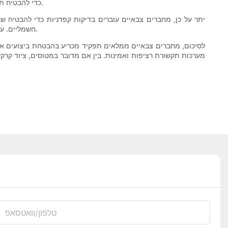
מחברים עומדים במפרטים צבאיים מוכרים, כגון MIL-DTL-38999, MIL-DTL-5015 או MIL-DTL-24308, כדי להבטיח תאימות במגוון רחב של יישומים צבאיים.
יתר על כן, מחברים צבאיים עוברים בדיקות קפדניות כדי להבטיח שב
חשמליים. על ידי חשיפת מחברים לבדיקות קפדניות שכאלה, אנשי צבא יכולים להיות בטוחים באמינותם ובאורך החיים שלהם, אפילו בתנאים המאתגרים ביותר.
לסיכום, מחברים צבאיים ממלאים תפקיד מכריע בהבטחת ביצועים אופ
מערכות תקשורת רציפות ואמינות. בין אם מדובר במטוסים, ציוד קרק
טלפון/וואטסאפ