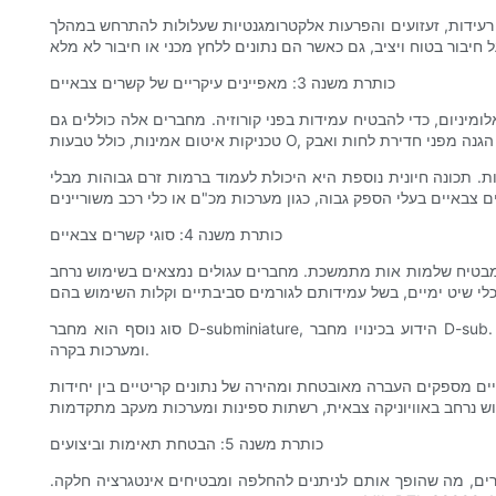
 רעידות, זעזועים והפרעות אלקטרומגנטיות שעלולות להתרחש במהלך
כותרת משנה 3: מאפיינים עיקריים של קשרים צבאיים
יניום, כדי להבטיח עמידות בפני קורוזיה. מחברים אלה כוללים גם
. תכונה חיונית נוספת היא היכולת לעמוד ברמות זרם גבוהות מבלי
כותרת משנה 4: סוגי קשרים צבאיים
ם ומבטיח שלמות אות מתמשכת. מחברים עגולים נמצאים בשימוש נרחב
סוג נוסף הוא מחבר D-subminiature, הידוע בכינויו מחבר D-sub. מחברים אלה זכו לאמון מזה עשרות שנים בשל הרבגוניות והעמידות שלהם. מחברי D-sub נמצאים ביישומים בתקשורת צבאית, מערכות ניווט
ומערכות בקרה.
ים מספקים העברה מאובטחת ומהירה של נתונים קריטיים בין יחידות
כותרת משנה 5: הבטחת תאימות וביצועים
ירים, מה שהופך אותם לניתנים להחלפה ומבטיחים אינטגרציה חלקה.