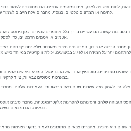
בוהות, לחות וחשיפה לאבק, מים ומזהמים אחרים. הם מתוכננים לעמוד בפני
לחימה או תמרונים טקטיים. בנוסף, מחברים אלה חייבים לשמור על חיבור בטוח ויציב, גם כאשר הם נתונים ללחץ מכני או חיבור לא מלא.
ביבות קשות. הם עשויים בדרך כלל מחומרים עמידים, כגון נירוסטה או אלומ
טכניקות איטום אמינות, כולל טבעות O, אטמים או אטמים הרמטיים, כדי לספק הגנה מפני חדירת לחות ואבק.
ן מחבר הברגה או כידון, המבטיחים חיבור מאובטח שלא יתרופף תחת רעידות
יישומים ספציפיים. סוג נפוץ אחד הוא מחבר עגול, המציע ביצועים אמיני
במערכות מטוסים צבאיות, ציוד קרקעי וכלי שיט ימיים, בשל עמידותם לגורמים סביבתיים וקלות השימוש בהם.
ב הפס הגבוהה שלהם וחסינותם להפרעות אלקטרומגנטיות, מחברי סיבים אופטי
צבאיות. הם נמצאים בשימוש נרחב באוויוניקה צבאית, רשתות ספינות ומערכות מעקב מתקדמות.
ד שונים היא חיונית. מחברים צבאיים מתוכננים לעמוד בתקני תאימות מחמ