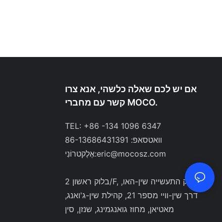
אם יש לכם שאלה כלשהי, אנא צרו
קשר עם מחברי MOCO.
TEL: +86 -134 1096 6347
וואטסאפ: 86-13686431391
eric@mocosz.com
אֶלֶקטרוֹנִי:
בלוק ראשון 2/F, פארק התעשייה שין-האו,
דרך שין-וויי מספר 21, קהילת שין-ג'ואנג,
מאטיאן, מחוז גואנגמינג, שנזן, סין