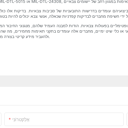
יצועיהם עומדים בדרישות התובעניות של סביבות צבאיות. בדיקות אלו כוללו
טימליים בפעולות צבאיות. הודות למבנה העמיד שלהם, מנגנוני החיבור המ
עי או כלי שיט ימיים, מחברים אלה עומדים בתקני תאימות מחמירים, מה שהו
ולהעביר מידע קריטי בצורה מאובטחת הופכת אותם למרכיב חיוני בטכנולוגיה צבאית בעידן המודרני.
אֶלֶקטרוֹנִי