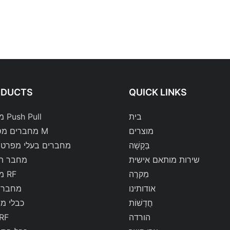
ODUCTS
QUICK LINKS
בית
מחברי Push Pull
מוצרים
מחברים מסדרת M
בַּקָשָׁה
מחברים בעלי מפרט 
שירות מותאם אישית
מחבר ת
מִקרֶה
מחברי RF
אודותינו
מחברי 
חֲדָשׁוֹת
כבלי מ
הורדה
כבלי 