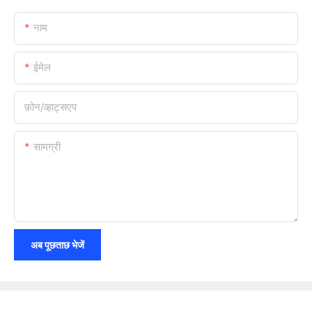
नाम
ईमेल
फ़ोन/व्हाट्सएप
सामग्री
अब पूछताछ भेजें