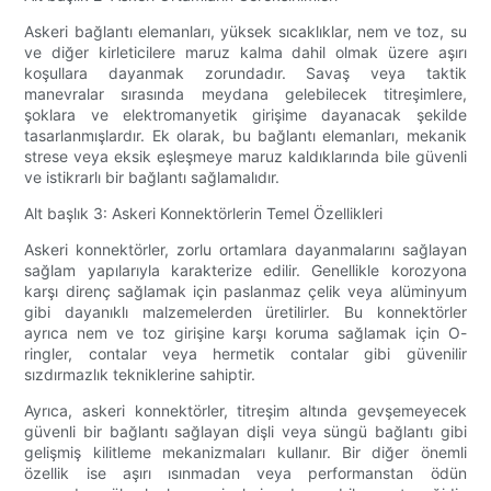
Askeri bağlantı elemanları, yüksek sıcaklıklar, nem ve toz, su
ve diğer kirleticilere maruz kalma dahil olmak üzere aşırı
koşullara dayanmak zorundadır. Savaş veya taktik
manevralar sırasında meydana gelebilecek titreşimlere,
şoklara ve elektromanyetik girişime dayanacak şekilde
tasarlanmışlardır. Ek olarak, bu bağlantı elemanları, mekanik
strese veya eksik eşleşmeye maruz kaldıklarında bile güvenli
ve istikrarlı bir bağlantı sağlamalıdır.
Alt başlık 3: Askeri Konnektörlerin Temel Özellikleri
Askeri konnektörler, zorlu ortamlara dayanmalarını sağlayan
sağlam yapılarıyla karakterize edilir. Genellikle korozyona
karşı direnç sağlamak için paslanmaz çelik veya alüminyum
gibi dayanıklı malzemelerden üretilirler. Bu konnektörler
ayrıca nem ve toz girişine karşı koruma sağlamak için O-
ringler, contalar veya hermetik contalar gibi güvenilir
sızdırmazlık tekniklerine sahiptir.
Ayrıca, askeri konnektörler, titreşim altında gevşemeyecek
güvenli bir bağlantı sağlayan dişli veya süngü bağlantı gibi
gelişmiş kilitleme mekanizmaları kullanır. Bir diğer önemli
özellik ise aşırı ısınmadan veya performanstan ödün