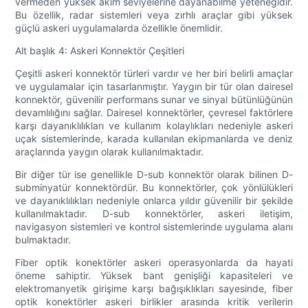
vermeden yüksek akım seviyelerine dayanabilme yeteneğidir.
Bu özellik, radar sistemleri veya zırhlı araçlar gibi yüksek
güçlü askeri uygulamalarda özellikle önemlidir.
Alt başlık 4: Askeri Konnektör Çeşitleri
Çeşitli askeri konnektör türleri vardır ve her biri belirli amaçlar
ve uygulamalar için tasarlanmıştır. Yaygın bir tür olan dairesel
konnektör, güvenilir performans sunar ve sinyal bütünlüğünün
devamlılığını sağlar. Dairesel konnektörler, çevresel faktörlere
karşı dayanıklılıkları ve kullanım kolaylıkları nedeniyle askeri
uçak sistemlerinde, karada kullanılan ekipmanlarda ve deniz
araçlarında yaygın olarak kullanılmaktadır.
Bir diğer tür ise genellikle D-sub konnektör olarak bilinen D-
subminyatür konnektördür. Bu konnektörler, çok yönlülükleri
ve dayanıklılıkları nedeniyle onlarca yıldır güvenilir bir şekilde
kullanılmaktadır. D-sub konnektörler, askeri iletişim,
navigasyon sistemleri ve kontrol sistemlerinde uygulama alanı
bulmaktadır.
Fiber optik konektörler askeri operasyonlarda da hayati
öneme sahiptir. Yüksek bant genişliği kapasiteleri ve
elektromanyetik girişime karşı bağışıklıkları sayesinde, fiber
optik konektörler askeri birlikler arasında kritik verilerin