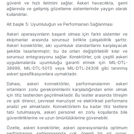
güvenli ve hızlı iletimini sağlar. Askeri havacılıkta, gemi
ağlarında ve gelişmiş gözetleme sistemlerinde yaygın olarak
kullanılırlar.
Alt başlık 5: Uyumluluğun ve Performansın Sağlanması
Askeri operasyonların başarılı olması için farklı sistemler ve
ekipmanlar arasında sorunsuz birlikte çalışabilirlik şarttır.
Askeri konektörler, sıkı uyumluluk standartlarını karşılayacak
şekilde tasarlanmıştır; bu da onları değiştirilebilir kılar ve
sorunsuz entegrasyonu sağlar. Konektörler, çok çeşitli askeri
uygulamalarda uyumluluğu garanti etmek için MIL-DTL-
38999, MIL-DTL-5015 veya MIL-DTL-24308 gibi tanınmış
askeri spesifikasyonlara uymaktadır.
Dahası, askeri konnektörler, performanslarının askeri
ortamların zorlu gereksinimlerini karşıladığından emin olmak
için titiz testlerden geçirilmektedir. Bu testler arasında titreşim
ve şok direnci, çevresel maruziyet ve elektriksel performans
analizi yer almaktadır. Konnektörlerin bu kadar titiz testlere
tabi tutulmasıyla, askeri personel en zorlu koşullarda bile
güvenilirliklerine ve uzun ömürlülüklerine güvenebilir.
Özetle, askeri konektörler, askeri operasyonlarda optimum
performansın sağlanmasında çok önemli bir rol oynar.