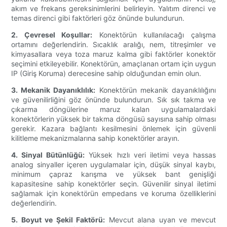
akım ve frekans gereksinimlerini belirleyin. Yalıtım direnci ve
temas direnci gibi faktörleri göz önünde bulundurun.
2. Çevresel Koşullar:
Konektörün kullanılacağı çalışma
ortamını değerlendirin. Sıcaklık aralığı, nem, titreşimler ve
kimyasallara veya toza maruz kalma gibi faktörler konektör
seçimini etkileyebilir. Konektörün, amaçlanan ortam için uygun
IP (Giriş Koruma) derecesine sahip olduğundan emin olun.
3. Mekanik Dayanıklılık:
Konektörün mekanik dayanıklılığını
ve güvenilirliğini göz önünde bulundurun. Sık sık takma ve
çıkarma döngülerine maruz kalan uygulamalardaki
konektörlerin yüksek bir takma döngüsü sayısına sahip olması
gerekir. Kazara bağlantı kesilmesini önlemek için güvenli
kilitleme mekanizmalarına sahip konektörler arayın.
4. Sinyal Bütünlüğü:
Yüksek hızlı veri iletimi veya hassas
analog sinyaller içeren uygulamalar için, düşük sinyal kaybı,
minimum çapraz karışma ve yüksek bant genişliği
kapasitesine sahip konektörler seçin. Güvenilir sinyal iletimi
sağlamak için konektörün empedans ve koruma özelliklerini
değerlendirin.
5. Boyut ve Şekil Faktörü:
Mevcut alana uyan ve mevcut