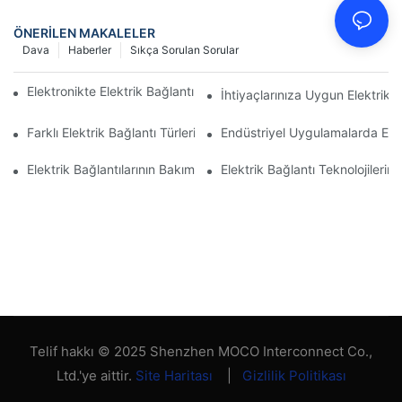
ÖNERILEN MAKALELER
Dava
Haberler
Sıkça Sorulan Sorular
Elektronikte Elektrik Bağlantıları Üzerinde Teknolojinin Etkisi
İhtiyaçlarınıza Uygun Elektrik B
Farklı Elektrik Bağlantı Türlerinin Karşılaştırmalı Analizi
Endüstriyel Uygulamalarda Elekt
Elektrik Bağlantılarının Bakımı İçin En İyi Uygulamalar
Elektrik Bağlantı Teknolojileri
Telif hakkı © 2025 Shenzhen MOCO Interconnect Co.,
Ltd.'ye aittir.
Site Haritası
|
Gizlilik Politikası