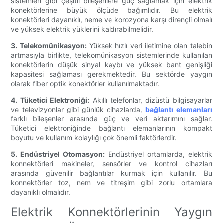
sistemleri gibi çeşitli bileşenlere güç sağlamak için elektrik
konektörlerine büyük ölçüde bağımlıdır. Bu elektrik
konektörleri dayanıklı, neme ve korozyona karşı dirençli olmalı
ve yüksek elektrik yüklerini kaldırabilmelidir.
3. Telekomünikasyon:
Yüksek hızlı veri iletimine olan talebin
artmasıyla birlikte, telekomünikasyon sistemlerinde kullanılan
konektörlerin düşük sinyal kaybı ve yüksek bant genişliği
kapasitesi sağlaması gerekmektedir. Bu sektörde yaygın
olarak fiber optik konektörler kullanılmaktadır.
4. Tüketici Elektroniği:
Akıllı telefonlar, dizüstü bilgisayarlar
ve televizyonlar gibi günlük cihazlarda,
bağlantı elemanları
farklı bileşenler arasında güç ve veri aktarımını sağlar.
Tüketici elektroniğinde bağlantı elemanlarının kompakt
boyutu ve kullanım kolaylığı çok önemli faktörlerdir.
5. Endüstriyel Otomasyon:
Endüstriyel ortamlarda, elektrik
konnektörleri makineler, sensörler ve kontrol cihazları
arasında güvenilir bağlantılar kurmak için kullanılır. Bu
konnektörler toz, nem ve titreşim gibi zorlu ortamlara
dayanıklı olmalıdır.
Elektrik Konnektörlerinin Yaygın