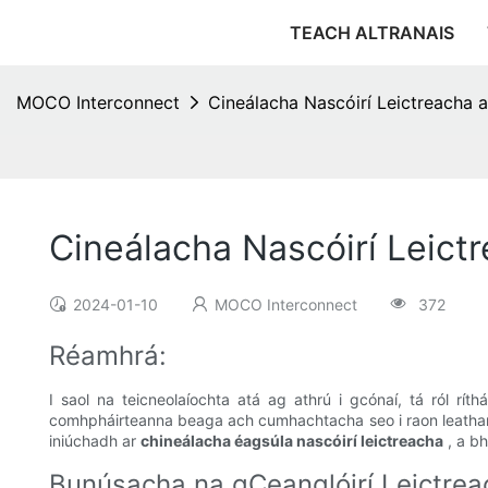
TEACH ALTRANAIS
MOCO Interconnect
Cineálacha Nascóirí Leictreacha 
Cineálacha Nascóirí Leict
2024-01-10
MOCO Interconnect
372
Réamhrá:
I saol na teicneolaíochta atá ag athrú i gcónaí, tá ról r
comhpháirteanna beaga ach cumhachtacha seo i raon leathan t
iniúchadh ar
chineálacha éagsúla nascóirí leictreacha
, a bh
Bunúsacha na gCeanglóirí Leictrea