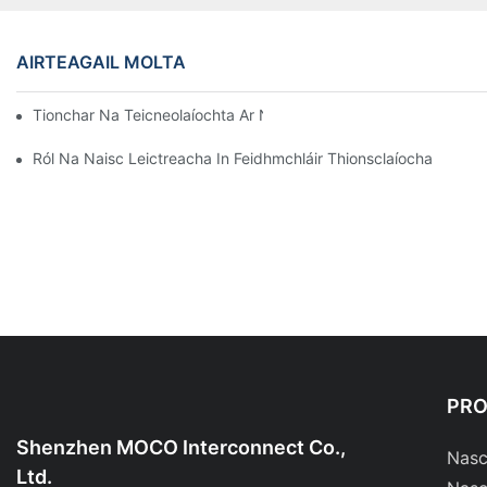
AIRTEAGAIL MOLTA
Tionchar Na Teicneolaíochta Ar Naisc Leictreacha San Leictreo
Ról Na Naisc Leictreacha In Feidhmchláir Thionsclaíocha
PR
Shenzhen MOCO Interconnect Co.,
Nasc
Ltd.