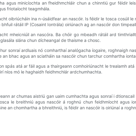
tha agus minicíochta an fheidhmchláir chun a chinntiú gur féidir lei
agus friotaíocht teagmhála.
t oibriúcháin ina n-úsáidfear an nascóir. Is féidir le tosca cosúil l
hfuil rátáil IP (Cosaint Iontrála) oiriúnach ag an nascóir don timpeal
 mheicniúil an nascóra. Ba chóir go mbeadh rátáil ard timthriallta 
í glasála slána chun dícheangal de thaisme a chosc.
ur sonraí ardluais nó comharthaí analógacha íogaire, roghnaigh nascói
 an bhac agus an sciatháin sa nascóir chun tarchur comhartha iontao
 spás atá ar fáil agus a thairgeann comhoiriúnacht le trealamh atá a
irí níos mó le haghaidh feidhmchlár ardchumhachta.
reann ar chumas aistriú gan uaim cumhachta agus sonraí i dtionscail 
sca le breithniú agus nascóir á roghnú chun feidhmíocht agus ionta
ne an chomhartha a bhreithniú, is féidir an nascóir is oiriúnaí a roghn