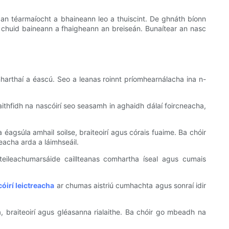
an téarmaíocht a bhaineann leo a thuiscint. De ghnáth bíonn
n chuid baineann a fhaigheann an breiseán. Bunaítear an nasc
harthaí a éascú. Seo a leanas roinnt príomhearnálacha ina n-
Caithfidh na nascóirí seo seasamh in aghaidh dálaí foircneacha,
agsúla amhail soilse, braiteoirí agus córais fuaime. Ba chóir
eacha arda a láimhseáil.
teileachumarsáide caillteanas comhartha íseal agus cumais
óirí leictreacha
ar chumas aistriú cumhachta agus sonraí idir
a, braiteoirí agus gléasanna rialaithe. Ba chóir go mbeadh na