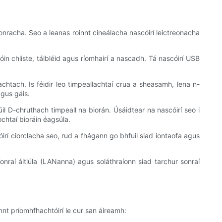
nracha. Seo a leanas roinnt cineálacha nascóirí leictreonacha
óin chliste, táibléid agus ríomhairí a nascadh. Tá nascóirí USB
chtach. Is féidir leo timpeallachtaí crua a sheasamh, lena n-
agus gáis.
úil D-chruthach timpeall na biorán. Úsáidtear na nascóirí seo i
íochtaí bioráin éagsúla.
óirí ciorclacha seo, rud a fhágann go bhfuil siad iontaofa agus
íonraí áitiúla (LANanna) agus soláthraíonn siad tarchur sonraí
nt príomhfhachtóirí le cur san áireamh: