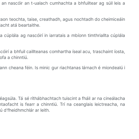
s an nascóir an t-ualach cumhachta a bhfuiltear ag súil leis a
e raon teochta, taise, creathadh, agus nochtadh do cheimiceáin
lacht atá beartaithe.
cúplála ag nascóirí in iarratais a mbíonn timthriallta cúplála
rí a bhfuil caillteanas comhartha íseal acu, traschaint íosta,
fa a chinntiú.
nn cheana féin. Is minic gur riachtanas lárnach é miondealú i
éagsúla. Tá sé ríthábhachtach tuiscint a fháil ar na cineálacha
ofacht is fearr a chinntiú. Trí na ceanglais leictreacha, na
ú d'fheidhmchlár ar leith.