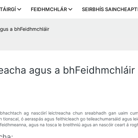
TÁIRGÍ
FEIDHMCHLÁR
SEIRBHÍS SAINCHEAP
agus a bhFeidhmchláir
reacha agus a bhFeidhmchláir
íthábhachtach ag nascóirí leictreacha chun sreabhadh gan uaim cum
ionscal, ó aeraspás agus feithicleach go teileachumarsáid agus leic
feidhmeanna, agus na tosca le breithniú agus an nascóir ceart á rogh
cha: