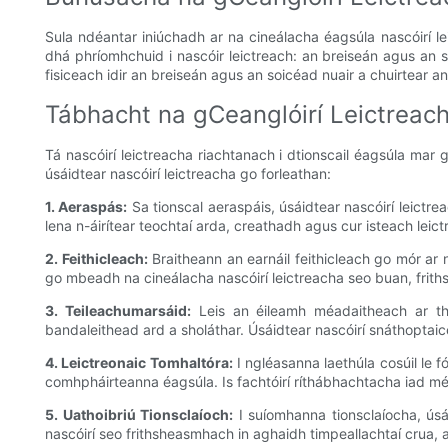
Sula ndéantar iniúchadh ar na cineálacha éagsúla nascóirí 
dhá phríomhchuid i nascóir leictreach: an breiseán agus an 
fisiceach idir an breiseán agus an soicéad nuair a chuirtear an
Tábhacht na gCeanglóirí Leictreach
Tá nascóirí leictreacha riachtanach i dtionscail éagsúla ma
úsáidtear nascóirí leictreacha go forleathan:
1. Aeraspás:
Sa tionscal aeraspáis, úsáidtear nascóirí leictre
lena n-áirítear teochtaí arda, creathadh agus cur isteach lei
2. Feithicleach:
Braitheann an earnáil feithicleach go mór ar 
go mbeadh na cineálacha nascóirí leictreacha seo buan, frith
3. Teileachumarsáid:
Leis an éileamh méadaitheach ar thar
bandaleithead ard a sholáthar. Úsáidtear nascóirí snáthoptaice
4. Leictreonaic Tomhaltóra:
I ngléasanna laethúla cosúil le fói
comhpháirteanna éagsúla. Is fachtóirí ríthábhachtacha iad méi
5. Uathoibriú Tionsclaíoch:
I suíomhanna tionsclaíocha, úsái
nascóirí seo frithsheasmhach in aghaidh timpeallachtaí crua,