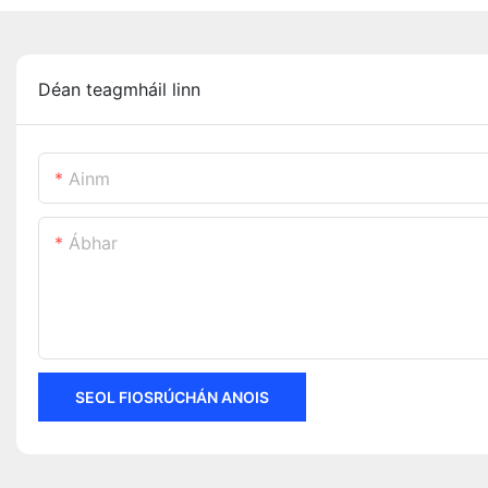
Déan teagmháil linn
Ainm
Ábhar
SEOL FIOSRÚCHÁN ANOIS