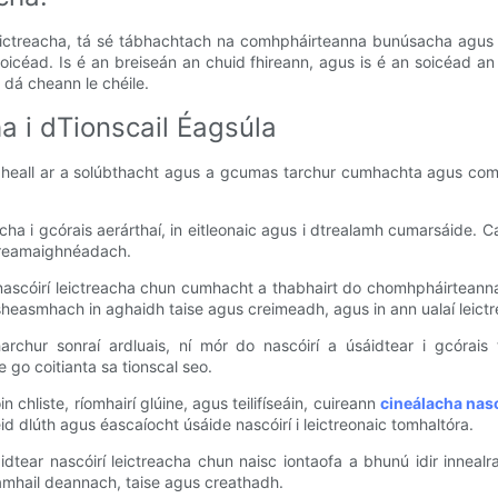
leictreacha, tá sé tábhachtach na comhpháirteanna bunúsacha agus 
soicéad. Is é an breiseán an chuid fhireann, agus is é an soicéad a
 dá cheann le chéile.
a i dTionscail Éagsúla
r gheall ar a solúbthacht agus a gcumas tarchur cumhachta agus com
acha i gcórais aerárthaí, in eitleonaic agus i dtrealamh cumarsáide. 
ctreamaighnéadach.
nascóirí leictreacha chun cumhacht a thabhairt do chomhpháirteanna é
sheasmhach in aghaidh taise agus creimeadh, agus in ann ualaí leictr
chur sonraí ardluais, ní mór do nascóirí a úsáidtear i gcórais 
 go coitianta sa tionscal seo.
n chliste, ríomhairí glúine, agus teilifíseáin, cuireann
cineálacha nasc
d dlúth agus éascaíocht úsáide nascóirí i leictreonaic tomhaltóra.
dtear nascóirí leictreacha chun naisc iontaofa a bhunú idir innealr
 amhail deannach, taise agus creathadh.