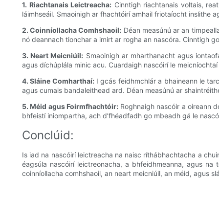
1. Riachtanais Leictreacha:
Cinntigh riachtanais voltais, rea
láimhseáil. Smaoinigh ar fhachtóirí amhail friotaíocht inslithe 
2. Coinníollacha Comhshaoil:
Déan measúnú ar an timpeallach
nó deannach tionchar a imirt ar rogha an nascóra. Cinntigh go b
3. Neart Meicniúil:
Smaoinigh ar mharthanacht agus iontaofacht
agus díchúplála minic acu. Cuardaigh nascóirí le meicníochta
4. Sláine Comharthaí:
I gcás feidhmchlár a bhaineann le tarch
agus cumais bandaleithead ard. Déan measúnú ar shaintréithe
5. Méid agus Foirmfhachtóir:
Roghnaigh nascóir a oireann don
bhfeistí iniompartha, ach d’fhéadfadh go mbeadh gá le nascó
Conclúid:
Is iad na nascóirí leictreacha na naisc ríthábhachtacha a chui
éagsúla nascóirí leictreonacha, a bhfeidhmeanna, agus na to
coinníollacha comhshaoil, an neart meicniúil, an méid, agus slái