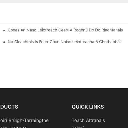
Conas An Nasc Leictreach Ceart A Roghnú Do Do Riachtanais
naic
Na Cleachtais Is Fearr Chun Naisc Leictreacha A Chothabháil
ODUCTS
QUICK LINKS
óirí Brúigh-Tarraingthe
Teach Altranais