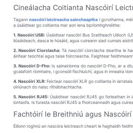
Cineálacha Coitianta Nascóirí Leic
Tagann
nascóirí leictreacha saincheaptha
i gcruthanna, méi
a úsáidtear go coitianta mar aon lena bpríomhghnéithe:
1. Nascóirí USB:
Úsáidtear nascóirí Bus Sraitheach Uilíoch (US
ilúsáideach, éasca le húsáid, agus cuireann siad cumais aistrith
2. Nascóirí Ciorclacha:
Tá nascóirí ciorclacha deartha le ha
áirítear teochtaí agus taise foircneacha. Faightear feidhmeanna
3. Nascóirí D-Fho:
Is sainairíonna do nascóirí D-Fho, ar a dt
gcalafoirt ríomhaire, i gconsóil físchluichí, agus in innealra ti
4. Nascóirí XLR:
Feictear nascóirí XLR go coitianta in iarrata
oiriúnach do naisc ríthábhachtacha.
5. Nascóirí RJ45:
Úsáidtear nascóirí RJ45 go forleathan in ia
iontaofa. Is furasta nascóirí RJ45 a fhoirceannadh agus cuirea
Fachtóirí le Breithniú agus Nascóir
Éilíonn roghnú an nascóra leictreach cheart le haghaidh feid