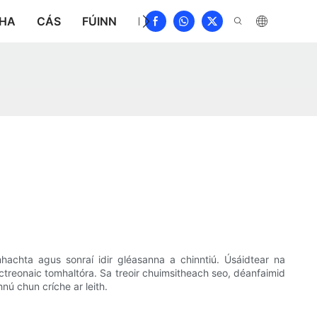
THA
CÁS
FÚINN
NUACHT
ÍOSLÓDÁIL
DÉAN
hachta agus sonraí idir gléasanna a chinntiú. Úsáidtear na
treonaic tomhaltóra. Sa treoir chuimsitheach seo, déanfaimid
nú chun críche ar leith.