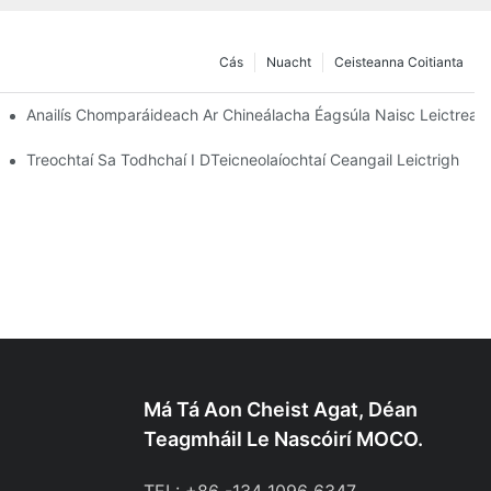
Cás
Nuacht
Ceisteanna Coitianta
Anailís Chomparáideach Ar Chineálacha Éagsúla Naisc Leictreac
Treochtaí Sa Todhchaí I DTeicneolaíochtaí Ceangail Leictrigh
Má Tá Aon Cheist Agat, Déan
Teagmháil Le Nascóirí MOCO.
TEL: +86 -134 1096 6347