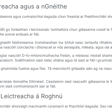
treacha agus a nGnéithe
deanna agus cumraíochtaí éagsúla chun freastal ar fheidhmchláir sho
B) go forleathan i leictreonaic tomhaltóra chun gléasanna cosúil le f
e sonraí ardluais ar fáil.
ghaidh feidhmeanna tromshaothair ina bhfuil naisc iontaofa ríthábha
 nascóirí ciorclacha i dtionscail ar nós aeraspáis, míleata, agus ola 
ugtar nascóirí D-fo-mhionchruthacha freisin, a mblaosc miotail shaini
onsclaíoch. Soláthraíonn siad naisc shlána agus tá siad ar fáil i gcumra
is ghairmiúla fuaime agus físe. Tá meicníocht ghlasála slán ag na nasc
rratais líonraithe Eitirnéad. Ceadaíonn siad nascadh gléasanna le l
nn siad comhoiriúnacht siar ar fáil.
í Leictreacha á Roghnú
hmchláir shonraigh machnamh cúramach ar fhachtóirí éagsúla. Seo roin