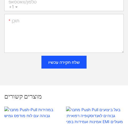
טלפון/וואטסאפ
+1
תוֹכֶן
שלח חקירה עכשיו
מוצרים קשורים