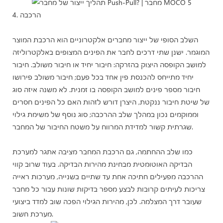
4. הרכבה
השלב הסופי של ייצור מחברים אלקטרוניים הוא הרכבת המוצר
המוגמר. ישנן שתי דרכים לחבר את הפינים המצופים באלקטרוליזה
למושב הקופסה היצוק בהזרקה: חיבור יחיד או חיבור משולב. חיבור
יחיד מתייחס להכנסת פין אחד בכל פעם; חיבור משולב פירושו
חיבור מספר פינים למושב הקופסה בו זמנית. לא משנה איזה סוג
של שיטת חיבור ננקטת, היצרן דורש לזהות האם כל הפינים חסרים
וממוקמים נכון במהלך שלב ההרכבה; סוג נוסף של משימת גילוי
שגרתית קשור למדידת המרווח על משטח החיבור של המחבר.
כמו שלב ההחתמה, גם הרכבת המחבר מציבה אתגר למערכת
הבדיקה האוטומטית מבחינת מהירות הבדיקה. בעוד שרוב קווי
ההרכבה מפעילים חתיכה אחת עד שתיים בשנייה, מערכות ראייה
צריכות לעיתים קרובות לבצע מספר בדיקות שונות עבור כל מחבר
שעובר דרך המצלמה. לכן, מהירות הגילוי הפכה שוב למדד ביצועי
מערכת חשוב.