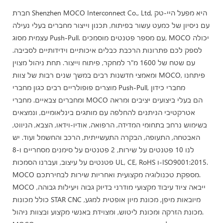
חברת Shenzhen MOCO Interconnect Co., Ltd, היא מפעל היי-טק
עם ניסיון של כמעט עשור בפיתוח, תכנון וייצור מחברים בעלי נעילה
עצמית מסוג Push-Pull. עם מספר פטנטים מוסמכים, MOCO יכולה
לספק לכם פתרונות הרכבת כבלים איכותיים וידידותיים לסביבה.
עם שטח של 1600 מ"ר למחקר, פיתוח וייצור. תחת ניהול מצוין
ומאמצי חדשנות רבים במשך שנים רבות של צוות MOCO, פיתחנו
מוצרים פופולריים רבים כגון מחברי Push-Pull, מחברי כידון
ומחברים צבאיים. מחברי MOCO הם בעלי ביצועים יציבים ומראה
אטרקטיבי הניתנים להחלפה עם מותגים בינלאומיים, ונמצאים
בשימוש נרחב בתחומי המדידה, הרפואה, אודיו-וידאו, הצבא, הניווט,
האבטחה, התעופה, הבקרה התעשייתית, הרכב והחשמל ועוד. יש
לנו 10 פטנטים על שירות, 2 פטנטים על סימנים מסחריים ו-8
פטנטים על עיצוב, ועברנו הסמכות UL, CE, RoHS ו-ISO9001:2015.
MOCO מספקת טכנולוגיה מקצועית ואחריות שירות לבחירתכם.
MOCO ייבאה ציוד עיבוד מקצועי מודרני בדיוק גבוה ויעילות גבוהה,
כולל מכונות STAR CNC מיובאות מיפן, מכונת מיון אופטית למגע,
מכונת הזרקה ומכונת ליטוש, ומצוידת באנשי מקצוע ובצוות ניהול.