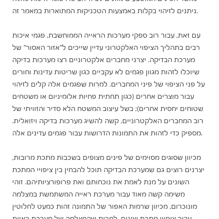
ניתנים לזיהוי בקלות באמצעות הטכניקות המתוארות במאמר זה.
עם זאת, עבור רוב ספקי מערכות הראייה הממוחשבת, פגמי איכות
רבים בתהליך הציפוי האלקטרוני עדיין שייכים ל"אזור האסור" של
מערכת הבדיקה. יצרני מחברים אלקטרוניים רצו מערכות בדיקה
שיוכלו לזהות מגוון פגמים לא עקביים כגון שריטות עדינות וחורים
על פני הציפוי של פיני המחברים. למרות שפגמים אלה קלים לזיהוי
עבור מוצרים אחרים (כגון תחתית פחיות אלומיניום או משטחים
שטוחים יחסית אחרים); בשל עיצוב המשטח הלא סדיר והזוויתי של
רוב המחברים האלקטרוניים, קשה להשיג מערכות בדיקה ויזואלית.
מספיק כדי לזהות את התמונות הדרושות עבור פגמים עדינים אלה.
מכיוון שסוגים מסוימים של פינים מצופים בשכבות מתכת מרובות,
יצרנים רוצים גם שמערכת הבדיקה תוכל להבחין בין ציפויי המתכת
השונים על מנת לאמת את נוכחותם ואת פרופורציותיהם. זוהי
משימה קשה מאוד עבור מערכת ראייה המשתמשת במצלמה
מונוכרום, מכיוון שרמות האפור של התמונה זהות כמעט לחלוטין
עבור ציפויי מתכת שונים. למרות שהמצלמה של מערכת ראיית