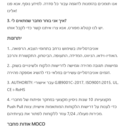
אנו תומכים בהזמנות לדוגמה עבור כל סדרה. למידע נוסף, אנא פנו
אלינו!
3. איך אני בוחר מחבר שמתאים לי?
יש לנו קטלוג מפורט, אנא צרו איתנו קשר כדי לקבל אותו.
יתרונות
1. אוניברסליות: בשימוש נרחב בתחומי הצבא, הרפואה,
האודיו-וידאו, הניווט, המדידה, התעופה, הביטחון, התקשורת והרכב.
2. גמישות: תגובה מהירה וגמישה לדרישות הלקוח ולשינויים בשוק.
דגמים אוניברסליים עשירים במלאי כדי להשיג אספקה ​​מהירה.
3. AUTHORITY: עבר אישורי GJB9001C-2017, ISO9001:2015, UL,
CE ו-RoHS
4. מקצועיות: 10 שנות ניסיון מקצועי במחקר ופיתוח של מחברי
Push Pull כדי לענות על דרישות הלקוחות המותאמות אישית; צוות
מכירות מעולה, 7/24 עוזר ללקוחות לפתור את בעיותיהם.
אודות מחבר MOCO