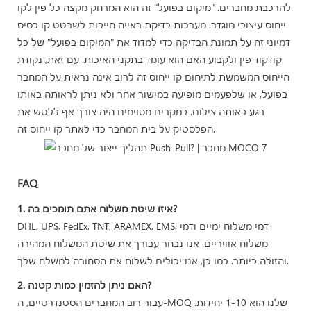
להרכבת מחברים. "מיקום בפועל" זה הוא המרחק מקצה כל פין לקו
ייחוס עיצובי מוגדר. מערכות בדיקת ראייה חייבות לשרטט קו בסיס
דמיוני זה על תמונת הבדיקה כדי למדוד את "המיקום בפועל" של כל
קודקוד פין ולקבוע האם הוא עומד בתקני האיכות. עם זאת, נקודת
הייחוס המשמשת לתיחום קו ייחוס זה לרוב אינה נראית על המחבר
בפועל, או שלפעמים מופיעה במישור אחר ולא ניתן לראותה באותו
רגע באותה צילום. במקרים מסוימים היה צורך אף ללטש את
הפלסטיק על בית המחבר כדי לאתר קו ייחוס זה.
FAQ
1. איזו שיטת משלוח אתם תומכים בה?
DHL, UPS, FedEx, TNT, ARAMEX, EMS, דמי משלוח ימיים ודמי
משלוח אוויריים. אנו נבחר עבורך את שיטת המשלוח המהירה
והזולה ביותר. כמו כן, אנו יכולים לשלוח את הסחורה למשלח שלך.
2. האם ניתן להזמין כמות קטנה?
עבור רוב המחברים הסטנדרטיים, ה-MOQ שלנו הוא 1-10 יחידות.