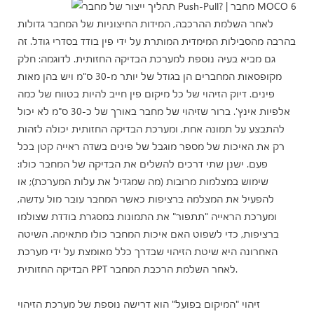
לאחר השלמת ההרכבה, המידות החיצוניות של המחבר גדולות
בהרבה מהסבילות המימדית המותרת על ידי פין בודד בסדרי גודל. זה
גם מביא בעיה נוספת למערכת הבדיקה החזותית. לדוגמה: חלק
מקופסאות המחברים הן בגודל של יותר מ-30 ס"מ ויש בהן מאות
פינים. דיוק הזיהוי של כל מיקום פין חייב להיות בטווח של כמה
אלפיות אינץ'. ברור שזיהוי של מחבר באורך של כ-30 ס"מ לא יכול
להתבצע על תמונה אחת, ומערכת הבדיקה החזותית יכולה לזהות
רק את האיכות של מספר מוגבל של פינים בשדה ראייה קטן בכל
פעם. ישנן שתי דרכים להשלים את הבדיקה של המחבר כולו:
שימוש במצלמות מרובות (מה שמגדיל את עלות המערכת); או
להפעיל את המצלמה ברציפות כאשר המחבר עובר מול עדשה,
ומערכת הראייה "תתפור" את התמונות במסגרת בודדת שצולמו
ברציפות, כדי לשפוט האם איכות המחבר כולו מתאימה. השיטה
האחרונה היא שיטת הזיהוי שבדרך כלל מאומצת על ידי מערכת
הבדיקה החזותית PPT לאחר השלמת הרכבת המחבר.
זיהוי "המיקום בפועל" הוא דרישה נוספת של מערכת הזיהוי