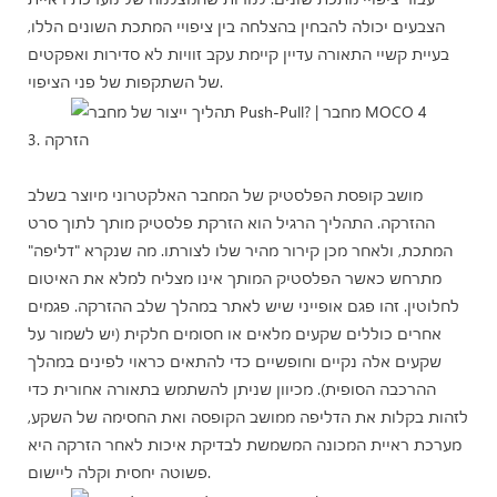
הצבעים יכולה להבחין בהצלחה בין ציפויי המתכת השונים הללו,
בעיית קשיי התאורה עדיין קיימת עקב זוויות לא סדירות ואפקטים
של השתקפות של פני הציפוי.
3. הזרקה
מושב קופסת הפלסטיק של המחבר האלקטרוני מיוצר בשלב
ההזרקה. התהליך הרגיל הוא הזרקת פלסטיק מותך לתוך סרט
המתכת, ולאחר מכן קירור מהיר שלו לצורתו. מה שנקרא "דליפה"
מתרחש כאשר הפלסטיק המותך אינו מצליח למלא את האיטום
לחלוטין. זהו פגם אופייני שיש לאתר במהלך שלב ההזרקה. פגמים
אחרים כוללים שקעים מלאים או חסומים חלקית (יש לשמור על
שקעים אלה נקיים וחופשיים כדי להתאים כראוי לפינים במהלך
ההרכבה הסופית). מכיוון שניתן להשתמש בתאורה אחורית כדי
לזהות בקלות את הדליפה ממושב הקופסה ואת החסימה של השקע,
מערכת ראיית המכונה המשמשת לבדיקת איכות לאחר הזרקה היא
פשוטה יחסית וקלה ליישום.